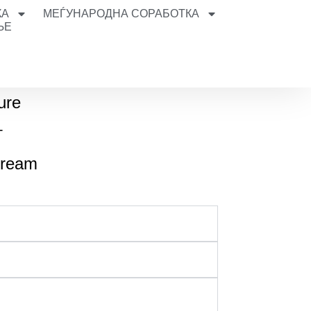
КА
МЕЃУНАРОДНА СОРАБОТКА
ЊЕ
ure
т
tream