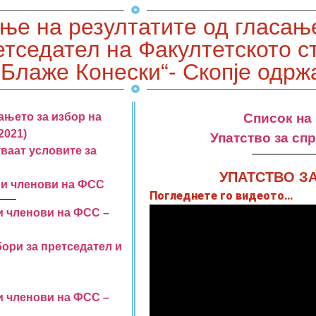
ање на резултатите од гласањ
ретседател на Факултетското с
лаже Конески“- Скопје одржа
ањето за избор на
Список на
2021)
Упатство за сп
ваат условите за
УПАТСТВО З
 и членови на ФСС
Погледнете го видеото…
и членови на ФСС –
ори за претседател и
и членови на ФСС –