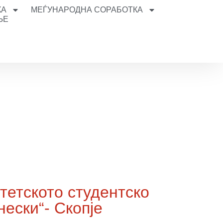
КА
МЕЃУНАРОДНА СОРАБОТКА
ЊЕ
тетското студентско
ески“- Скопје