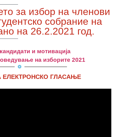
ето за избор на членови
тудентско собрание на
но на 26.2.2021 год.
 кандидати и мотивација
роведување на изборите 2021
А ЕЛЕКТРОНСКО ГЛАСАЊЕ