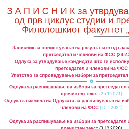
З А П И С Н И К за утврдув
од прв циклус студии и п
Филолошкиот факултет „Б
Записник за поништување на резултатите од глас
претседател и членови на ФСС (24.2.
Одлука за утврдување кандидати што ги исполну
претседател и членови на ФСС
Упатство за спроведување избори за претседател
Одлука за распишување на избори за претседател 
(25.1.2021)
пречистен текст
Одлука за измена на Одлуката за распишување на изб
(25.1.2021)
членови на ФСС
–
Одлука за распишување на избори за претседател 
(3.12.2020)
пречистен текст