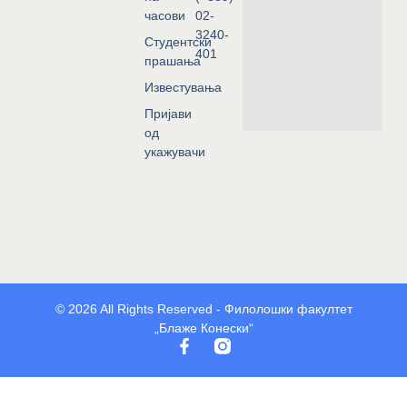
часови
02-
3240-
Студентски
401
прашања
Известувања
Пријави
од
укажувачи
© 2026 All Rights Reserved - Филолошки факултет
„Блаже Конески“