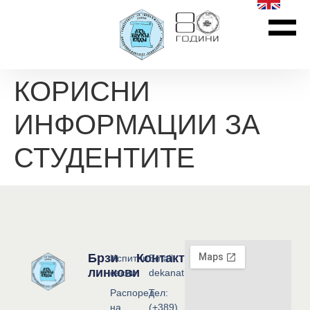
КОРИСНИ
ИНФОРМАЦИИ ЗА
СТУДЕНТИТЕ
Брзи
Контакт
Испитни
Email:
линкови
сесии
dekanat@flf.ukim.edu.mk
Распоред
Тел:
на
(+389)