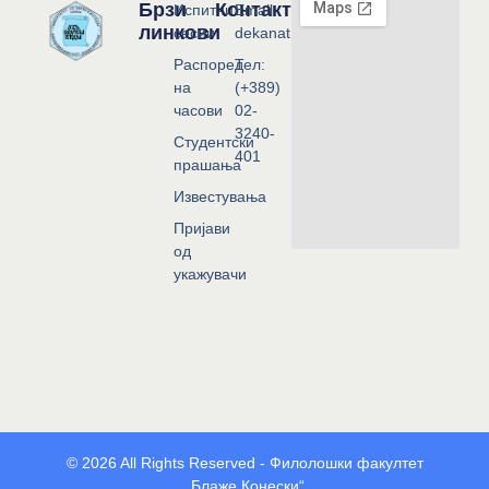
Брзи
Контакт
Испитни
Email:
линкови
сесии
dekanat@flf.ukim.edu.mk
Распоред
Тел:
на
(+389)
часови
02-
3240-
Студентски
401
прашања
Известувања
Пријави
од
укажувачи
© 2026 All Rights Reserved - Филолошки факултет
„Блаже Конески“