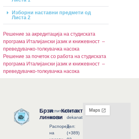
Изборни наставни предмети од
Листа 2
Решение за акредитација на студиската
програма Италијански јазик и книжевност –
преведувачко-толкувачка насока
Решение за почеток со работа на студиската
програма Италијански јазик и книжевност –
преведувачко-толкувачка насока
Брзи
Контакт
Испитни
Email:
линкови
сесии
dekanat@flf.ukim.edu.mk
Распоред
Тел:
на
(+389)