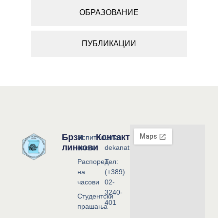
ОБРАЗОВАНИЕ
ПУБЛИКАЦИИ
Брзи
Контакт
Испитни
Email:
линкови
сесии
dekanat@flf.ukim.edu.mk
Распоред
Тел:
на
(+389)
часови
02-
3240-
Студентски
401
прашања