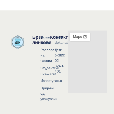
Брзи
Контакт
Испитни
Email:
линкови
сесии
dekanat@flf.ukim.edu.mk
Распоред
Тел:
на
(+389)
часови
02-
3240-
Студентски
401
прашања
Известувања
Пријави
од
укажувачи