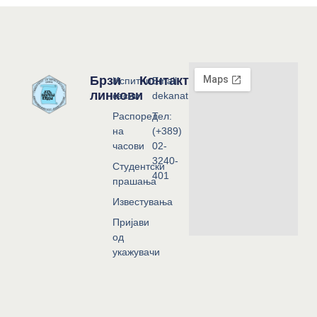
Брзи
Контакт
Испитни
Email:
линкови
сесии
dekanat@flf.ukim.edu.mk
Распоред
Тел:
на
(+389)
часови
02-
3240-
Студентски
401
прашања
Известувања
Пријави
од
укажувачи