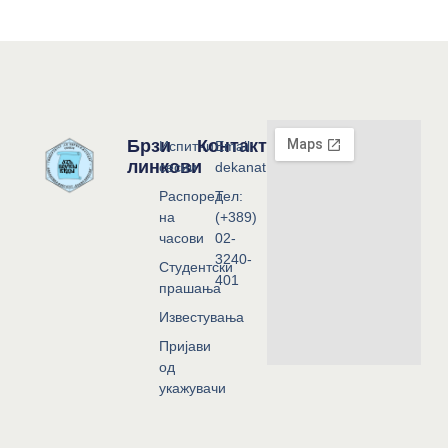
Брзи
Контакт
Испитни
Email:
линкови
сесии
dekanat@flf.ukim.edu.mk
Распоред
Тел:
на
(+389)
часови
02-
3240-
Студентски
401
прашања
Известувања
Пријави
од
укажувачи