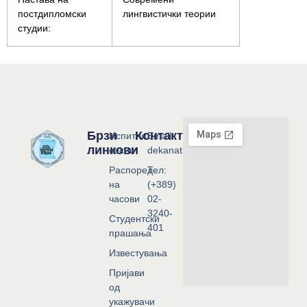
постдипломски
лингвистички теории
студии:
Брзи
Контакт
Испитни
Email:
линкови
сесии
dekanat@flf.ukim.edu.mk
Распоред
Тел:
на
(+389)
часови
02-
3240-
Студентски
401
прашања
Известувања
Пријави
од
укажувачи