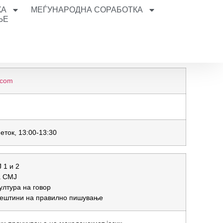
КА
МЕЃУНАРОДНА СОРАБОТКА
ЊЕ
.com
петок, 13:00-13:30
 1 и 2
а СМЈ
ултура на говор
 вештини на правилно пишување