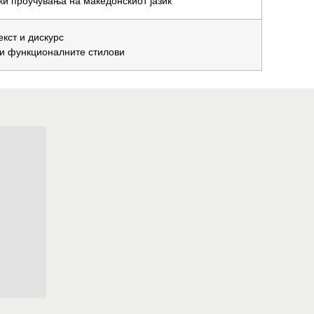
ки проучувања на македонскиот јазик
екст и дискурс
и функционалните стилови