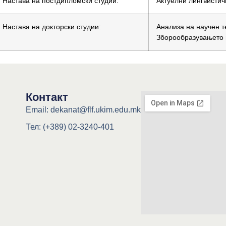
Настава на постдипломски студии:
Актуелни лингвистич
Настава на докторски студии:
Анализа на научен т
Зборообразувањето 
Контакт
Email: dekanat@flf.ukim.edu.mk
Тел: (+389) 02-3240-401