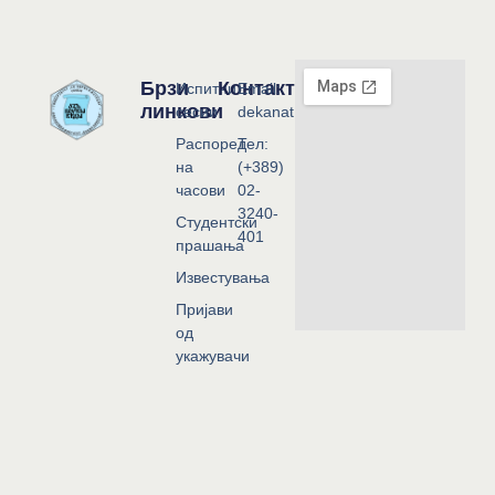
Брзи
Контакт
Испитни
Email:
линкови
сесии
dekanat@flf.ukim.edu.mk
Распоред
Тел:
на
(+389)
часови
02-
3240-
Студентски
401
прашања
Известувања
Пријави
од
укажувачи