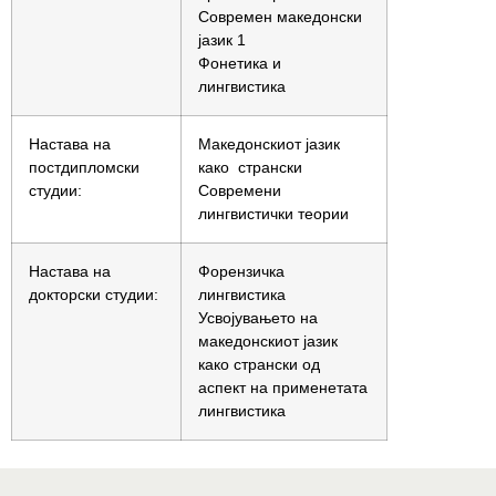
Современ македонски
јазик 1
Фонетика и
лингвистика
Настава на
Mакедонскиот јазик
постдипломски
како странски
студии:
Современи
лингвистички теории
Настава на
Форензичка
докторски студии:
лингвистика
Усвојувањето на
македонскиот јазик
како странски од
аспект на применетата
лингвистика