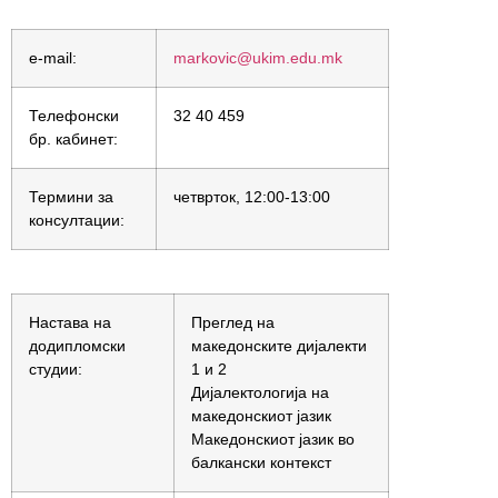
e-mail:
markovic@ukim.edu.mk
Телефонски
32 40 459
бр. кабинет:
Термини за
четврток, 12:00-13:00
консултации:
Настава на
Преглед на
додипломски
македонските дијалекти
студии:
1 и 2
Дијалектологија на
македонскиот јазик
Македонскиот јазик во
балкански контекст