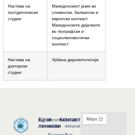
Настава на
Македонскиот јазик во
постдипломски
словенски, балкански и
студии:
европски контекст
Македонските дијалекти
во географски и
социолингвистички
контекст
Настава на
Урбана дијалектологија
докторски
студии:
Брзи
Контакт
Испитни
Email:
линкови
сесии
dekanat@flf.ukim.edu.mk
Распоред
Тел: