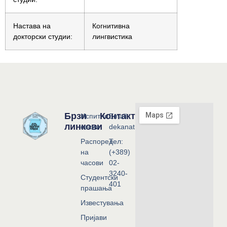
Настава на
Когнитивна
докторски студии:
лингвистика
Брзи
Контакт
Испитни
Email:
линкови
сесии
dekanat@flf.ukim.edu.mk
Распоред
Тел:
на
(+389)
часови
02-
3240-
Студентски
401
прашања
Известувања
Пријави