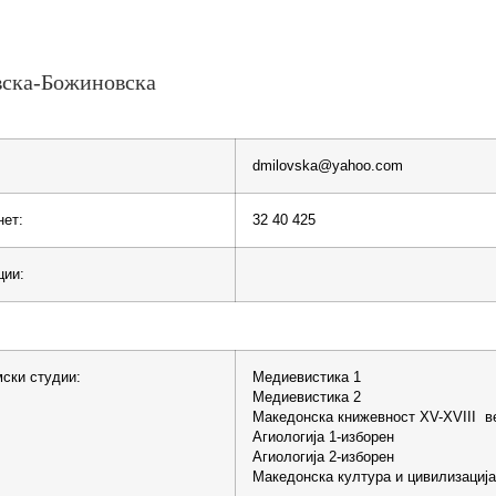
ска-Божиновска
dmilovska@yahoo.com
нет:
32 40 425
ции:
ски студии:
Медиевистика 1
Медиевистика 2
Македонска книжевност XV-XVIII ве
Агиологија 1-изборен
Агиологија 2-изборен
Македонска култура и цивилизација