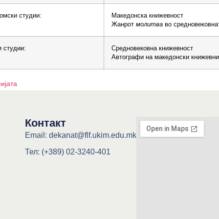
омски студии:
Македонска книжевност
Жанрот
молитва
во средновековнат
и студии:
Средновековна книжевнoст
Автографи на македонски книжевни
ијата
Контакт
Email: dekanat@flf.ukim.edu.mk
Тел: (+389) 02-3240-401