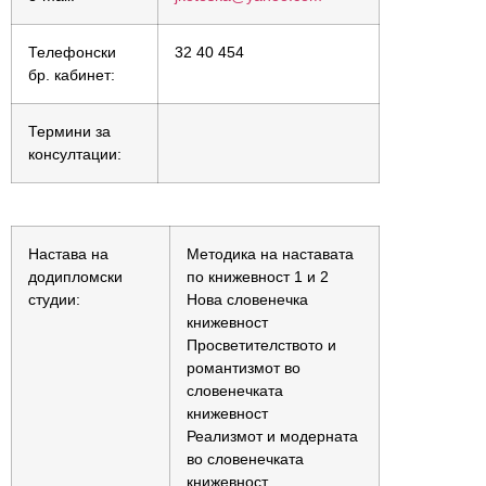
Телефонски
32 40 454
бр. кабинет:
Термини за
консултации:
Настава на
Методика на наставата
додипломски
по книжевност 1 и 2
студии:
Нова словенечка
книжевност
Просветителството и
романтизмот во
словенечката
книжевност
Реализмот и модерната
во словенечката
книжевност