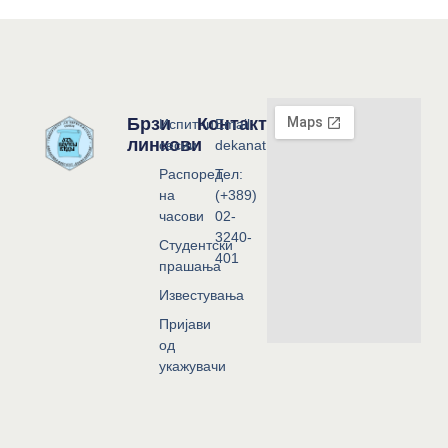
Брзи
Контакт
Испитни
Email:
линкови
сесии
dekanat@flf.ukim.edu.mk
Распоред
Тел:
на
(+389)
часови
02-
3240-
Студентски
401
прашања
Известувања
Пријави
од
укажувачи