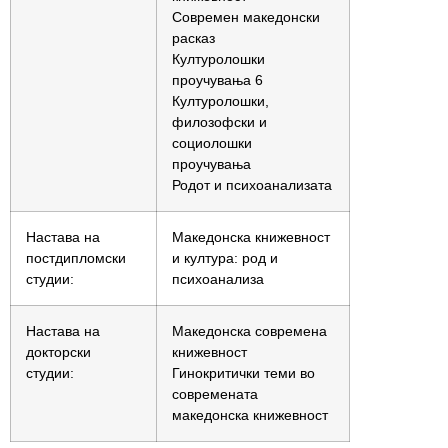
Современ македонски
расказ
Културолошки
проучувања 6
Културолошки,
филозофски и
социолошки
проучувања
Родот и психоанализата
Настава на
Македонска книжевност
постдипломски
и култура: род и
студии:
психоанализа
Настава на
Македонска современа
докторски
книжевност
студии:
Гинокритички теми во
современата
македонска книжевност