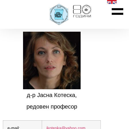
д-р Јасна Котеска,
редовен професор
e-mail:
jkoteska@yahoo.com