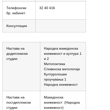
Телефонски
32 40 416
бр. кабинет:
Консултации
Настава на
Народна македонска
додипломски
книжевност и култура 1
студии:
и 2
Митопоетика
Словенска митологија
Културолошки
проучувања 1
Народна книжевност
Настава на
Македонска
постдипломски
книжевност (Народна
студии:
книжевност)