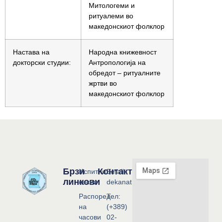
Митологеми и
ритуалеми во
македонскиот фолклор
Настава на
Народна книжевност
докторски студии:
Антропологија на
обредот – ритуалните
жртви во
македонскиот фолклор
Брзи
Контакт
Испитни
Email:
линкови
сесии
dekanat@flf.ukim.edu.mk
Распоред
Тел:
на
(+389)
часови
02-