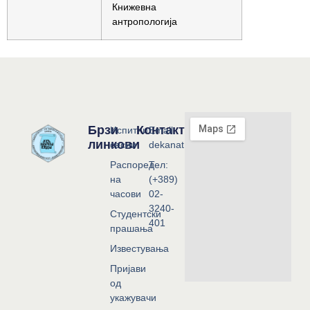
Книжевна
антропологија
Брзи
Контакт
Испитни
Email:
линкови
сесии
dekanat@flf.ukim.edu.mk
Распоред
Тел:
на
(+389)
часови
02-
3240-
Студентски
401
прашања
Известувања
Пријави
од
укажувачи