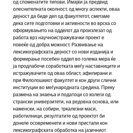
од споменатите типови. Имајќи ја предвид
олеснителната околност, од многу аспекти, оваа
дејност да биде дел од факултетот, сметаме
дека сите подготовки и активности во врска со
оформувањето на одделот да произлезат од
работа врз научноистражувачки проект е
повеќе од добра можност. Развивање на
лексикографската дејност со нови изданија и
формирање посебен оддел во голема мера ќе
ја продлабочи соработката меѓу наставниците и
истражувачите од оваа област, афилирани и
при Филолошкиот факултет и кон други слични
институции во меѓународната средина. Преку
размена на знаења и податоци со колеги од
странски универзитети, на редовна основа, или
наменски, на собири, тркалезни маси,
работилници, резултатите од проектот би
донеле осовременети и нови пристапи кон
лексикографската обработка на јазичниот