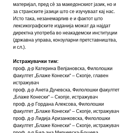
материјал, пред сѐ за македонскиот јазик, но и
за странските јазици што се изучуваат кај нас.
Исто така, незанемарлив е и фактот што
лексикографските изданија можат да најдат
директна употреба во неакадемски институции
(државна управа, конзуларни претставништва,
и сл.).
Истражувачки тим:
проф. д-р Катерина Велјановска, Филолошки
факултет „Блаже Конески“ – Скопје, главен
истражувач
проф. д-р Анета Дучевска, Филолошки факултет
„Блаже Конески“ – Скопје, истражувач
проф. д-р Гордана Алексова, Филолошки
факултет „Блаже Конески“ – Скопје, истражувач
проф. д-р Лидија Аризанковска, Филолошки
факултет „Блаже Конески“ – Скопје, истражувач
проф. д-р Биљана Мирчевска-Бошева,