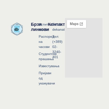
Брзи
Контакт
Испитни
Email:
линкови
сесии
dekanat@flf.ukim.edu.mk
Распоред
Тел:
на
(+389)
часови
02-
3240-
Студентски
401
прашања
Известувања
Пријави
од
укажувачи