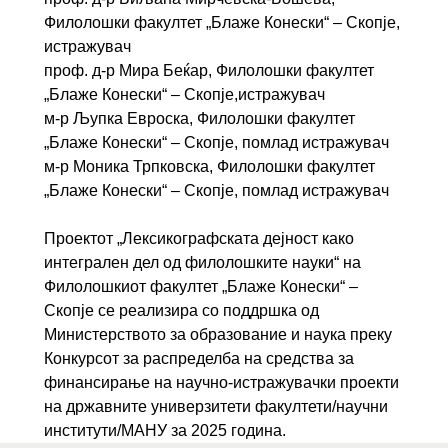
Филолошки факултет „Блаже Конески“ – Скопје,
истражувач
проф. д-р Мира Беќар, Филолошки факултет
„Блаже Конески“ – Скопје,истражувач
м-р Љупка Евроска, Филолошки факултет
„Блаже Конески“ – Скопје, помлад истражувач
м-р Моника Трпковска, Филолошки факултет
„Блаже Конески“ – Скопје, помлад истражувач
Проектот „Лексикографската дејност како
интегрален дел од филолошките науки“ на
Филолошкиот факултет „Блаже Конески“ –
Скопје се реализира со поддршка од
Министерството за образование и наука преку
Конкурсот за распределба на средства за
финансирање на научно-истражувачки проекти
на државните универзитети факултети/научни
институти/МАНУ за 2025 година.