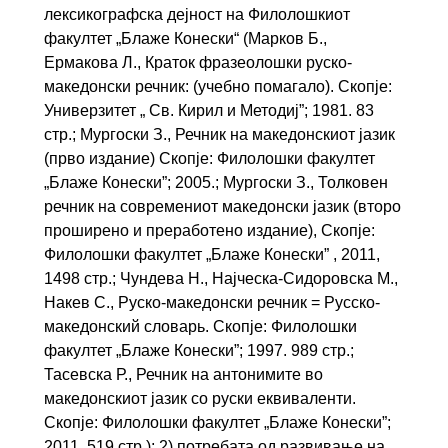
лексикографска дејност на Филолошкиот
факултет „Блаже Конески“ (Марков Б.,
Ермакова Л., Краток фразеолошки руско-
македонски речник: (учебно помагало). Скопје:
Универзитет „ Св. Кирил и Методиј”; 1981. 83
стр.; Мургоски З., Речник на македонскиот јазик
(прво издание) Скопје: Филолошки факултет
„Блаже Конески”; 2005.; Мургоски З., Толковен
речник на современиот македонски јазик (второ
проширено и преработено издание), Скопје:
Филолошки факултет „Блаже Конески” , 2011,
1498 стр.; Чундева Н., Најческа-Сидоровска М.,
Накев С., Руско-македонски речник = Русско-
македонский словарь. Скопје: Филолошки
факултет „Блаже Конески”; 1997. 989 стр.;
Тасевска Р., Речник на антонимите во
македонскиот јазик со руски еквиваленти.
Скопје: Филолошки факултет „Блаже Конески”;
2011. 519 стр.); 2) потребата од развивање на