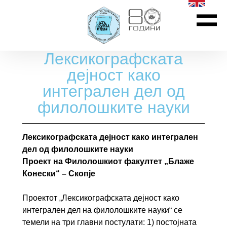
Лексикографската
дејност како
интегрален дел од
филолошките науки
Лексикографската дејност како интегрален
дел од филолошките науки
Проект на Филолошкиот факултет „Блаже
Конески“ – Скопје
Проектот „Лексикографската дејност како
интегрален дел на филолошките науки“ се
темели на три главни постулати: 1) постојната