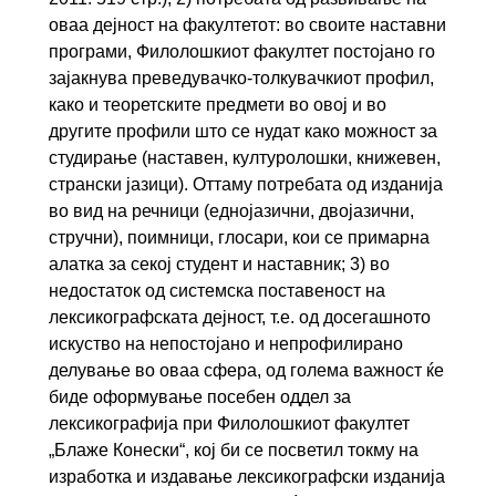
оваа дејност на факултетот: во своите наставни
програми, Филолошкиот факултет постојано го
зајакнува преведувачко-толкувачкиот профил,
како и теоретските предмети во овој и во
другите профили што се нудат како можност за
студирање (наставен, културолошки, книжевен,
странски јазици). Оттаму потребата од изданија
во вид на речници (еднојазични, двојазични,
стручни), поимници, глосари, кои се примарна
алатка за секој студент и наставник; 3) во
недостаток од системска поставеност на
лексикографската дејност, т.е. од досегашното
искуство на непостојано и непрофилирано
делување во оваа сфера, од голема важност ќе
биде оформување посебен оддел за
лексикографија при Филолошкиот факултет
„Блаже Конески“, кој би се посветил токму на
изработка и издавање лексикографски изданија