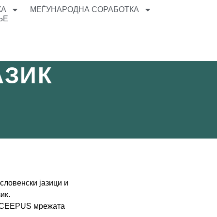
КА
МЕЃУНАРОДНА СОРАБОТКА
ЊЕ
АЗИК
словенски јазици и
зик.
на CEEPUS мрежата