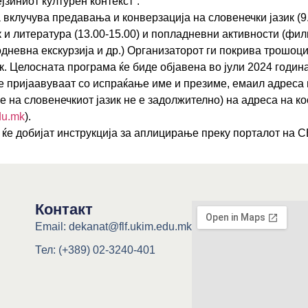
јзиниот културен контекст“.
вклучува предавања и конверзација на словенечки јазик (9
к и литература (13.00-15.00) и попладневни активности (фил
дневна екскурзија и др.) Организаторот ги покрива трошоцит
к. Целосната програма ќе биде објавена во јули 2024 година
е пријаавуваат со испраќање име и презиме, емаил адреса 
е на словенечкиот јазик не е задолжително) на адреса на 
du.mk
).
 ќе добијат инструкција за аплицирање преку порталот на
Контакт
Email: dekanat@flf.ukim.edu.mk
Тел: (+389) 02-3240-401