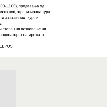
.00-12.00), предавања од
мска ноќ, огранизирана тура
е за јазичниот курс и
.
и степен на познавање на
координаторот на мрежата
 CEEPUS.