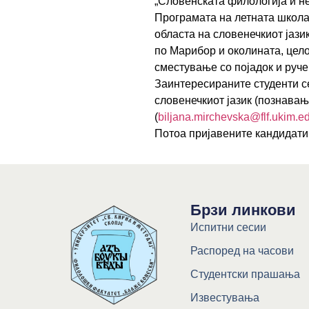
„Словенската филологија и не
Програмата на летната школа 
областа на словенечкиот јази
по Марибор и околината, цело
сместување со појадок и руче
Заинтересираните студенти с
словенечкиот јазик (познавањ
(
biljana.mirchevska@flf.ukim.
e
Потоа пријавените кандидати
Брзи линкови
Испитни сесии
Распоред на часови
Студентски прашања
Известувања