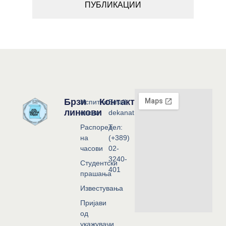
ПУБЛИКАЦИИ
Брзи
Контакт
Испитни
Email:
линкови
сесии
dekanat@flf.ukim.edu.mk
Распоред
Тел:
на
(+389)
часови
02-
3240-
Студентски
401
прашања
Известувања
Пријави
од
укажувачи