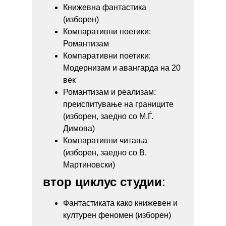
Книжевна фантастика
(изборен)
Компаративни поетики:
Романтизам
Компаративни поетики:
Модернизам и авангарда на 20
век
Романтизам и реализам:
преиспитување на границите
(изборен, заедно со М.Ѓ.
Димова)
Компаративни читања
(изборен, заедно со В.
Мартиновски)
втор циклус студии
:
Фантастиката како книжевен и
културен феномен (изборен)