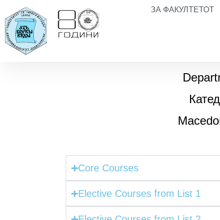
ЗА ФАКУЛТЕТОТ
Depart
Катед
Macedon
Core Courses
Elective Courses from List 1
Elective Courses from List 2