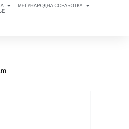
КА
МЕЃУНАРОДНА СОРАБОТКА
ЊЕ
re
eam