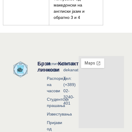
македонски на
англиски јазик и
обратно 3 и 4
Брзи
Контакт
Испитни
Email:
линкови
сесии
dekanat@flf.ukim.edu.mk
Распоред
Тел:
на
(+389)
часови
02-
3240-
Студентски
401
прашања
Известувања
Пријави
од