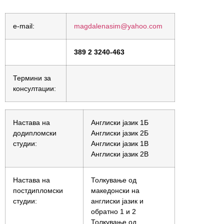
e-mail:
magdalenasim@yahoo.com
389 2 3240-463
Термини за
консултации:
Настава на
Англиски јазик 1Б
додипломски
Англиски јазик 2Б
студии:
Англиски јазик 1В
Англиски јазик 2В
Настава на
Толкување од
постдипломски
македонски на
студии:
англиски јазик и
обратно 1 и 2
Толкување од