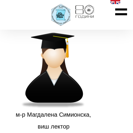
м-р Магдалена Симионска,
виш лектор