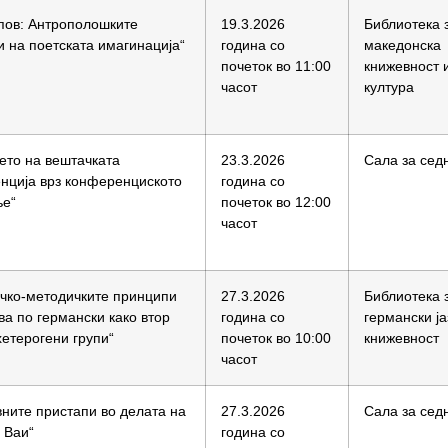
пов: Антрополошките
19.3.2026
Библиотека 
и на поетската имагинација“
година со
македонска
почеток во 11:00
книжевност 
часот
култура
ето на вештачката
23.3.2026
Сала за сед
енција врз конференциското
година со
ње“
почеток во 12:00
часот
ичко-методичките принципи
27.3.2026
Библиотека 
ва по германски како втор
година со
германски ја
 хетерогени групи“
почеток во 10:00
книжевност
часот
ните пристапи во делата на
27.3.2026
Сала за сед
 Ваи“
година со