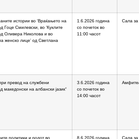
аните истории во ‘Враќањето на
1.6.2026 година
Сала за
од Гоце Смилевски, во ‘Куклите
со почеток во
од Оливера Николова и во
11:00 часот
ма женско лице’ од Светлана
“
при превод на службени
3.6.2026 година
Амфите
д македонски на албански јазик“
со почеток во
14:00 часот
ите политики и родот во
8.6.2026 година
Сала за