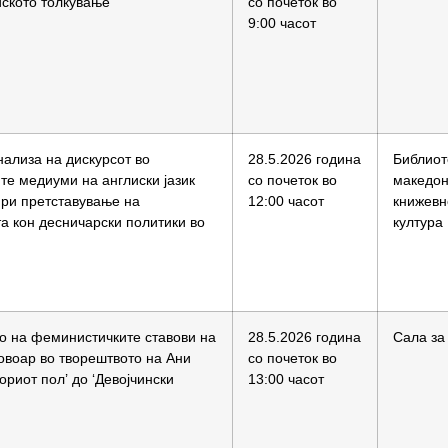
ското толкување“
со почеток во
9:00 часот
нализа на дискурсот во
28.5.2026 година
Библиот
те медиуми на англиски јазик
со почеток во
македон
при претставување на
12:00 часот
книжевн
а кон десничарски политики во
култура
о на феминистичките ставови на
28.5.2026 година
Сала за
овоар во творештвото на Ани
со почеток во
ториот пол’ до ‘Девојчински
13:00 часот