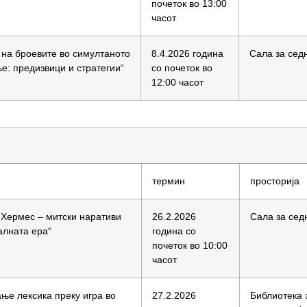
почеток во 13:00
часот
 на броевите во симултаното
8.4.2026 година
Сала за сед
е: предизвици и стратегии“
со почеток во
12:00 часот
термин
просторија
 Хермес ‒ митски наративи
26.2.2026
Сала за сед
алната ера“
година со
почеток во 10:00
часот
ање лексика преку игра во
27.2.2026
Библиотека 