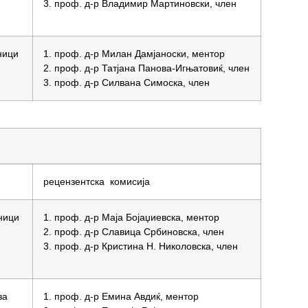
3. проф. д-р Владимир Мартиновски, член
ници
1. проф. д-р Милан Дамјаноски, ментор
2. проф. д-р Татјана Панова-Игњатовиќ, член
3. проф. д-р Силвана Симоска, член
рецензентска комисија
ници
1. проф. д-р Маја Бојаџиевска, ментор
2. проф. д-р Славица Србиновска, член
3. проф. д-р Кристина Н. Николовска, член
за
1. проф. д-р Емина Авдиќ, ментор