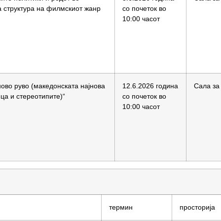
а структура на филмскиот жанр
со почеток во
10:00 часот
ново руво (македонската најнова
12.6.2026 година
Сала за
еца и стереотипите)“
со почеток во
10:00 часот
термин
просторија