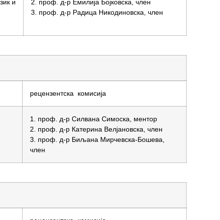
зик и
2. проф. д-р Емилија Бојковска, член
3. проф. д-р Радица Никодиновска, член
рецензентска комисија
1. проф. д-р Силвана Симоска, ментор
2. проф. д-р Катерина Велјановска, член
3. проф. д-р Биљана Мирчевска-Бошева,
член