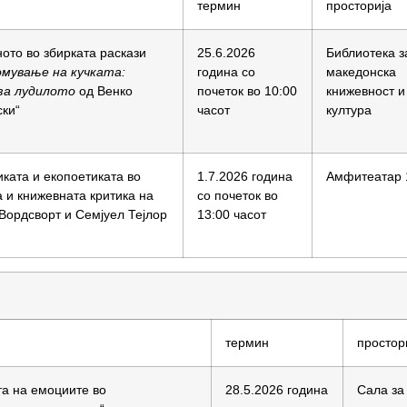
термин
просторија
ното во збирката раскази
25.6.2026
Библиотека з
мување на кучката:
година со
македонска
 за лудилото
од Венко
почеток во 10:00
книжевност и
ки“
часот
култура
иката и екопоетиката во
1.7.2026 година
Амфитеатар 
а и книжевната критика на
со почеток во
Вордсворт и Семјуел Тејлор
13:00 часот
термин
простор
та на емоциите во
28.5.2026 година
Сала за