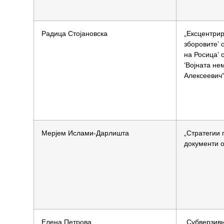
Радица Стојановска
„Ексцентрир
зборовите’ 
на Росица’ 
‘Војната не
Алексеевич
Мерјем Ислами-Дарлишта
„Стратегии 
документи о
Елена Петрова
„Субверзивн