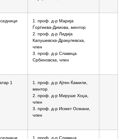
 седници
1. проф. д-р Марија
Ѓорѓиева-Димова, ментор
2. проф. д-р Лидија
Капушевска-Дракулевска,
член
3. проф. д-р Славица
Србиновска, член
атар 1
1. проф. д-р Ајтен Ќамили,
ментор
2. проф. д-р Мируше Хоџа,
член
3. проф. д-р Исмет Османи,
член
 седници
1. проф. д-р Славица