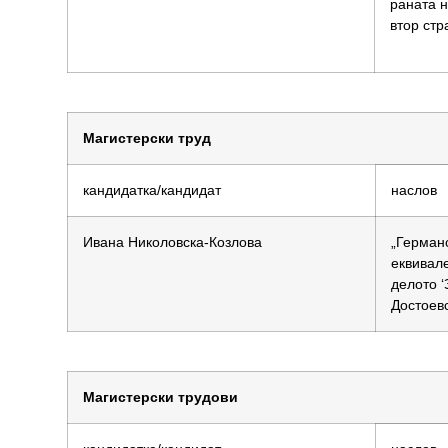
раната н
втор стр
Магистерски труд
кандидатка/кандидат
наслов
Ивана Николовска-Козлова
„Герман
еквивал
делото ‘
Достоев
Магистерски трудови