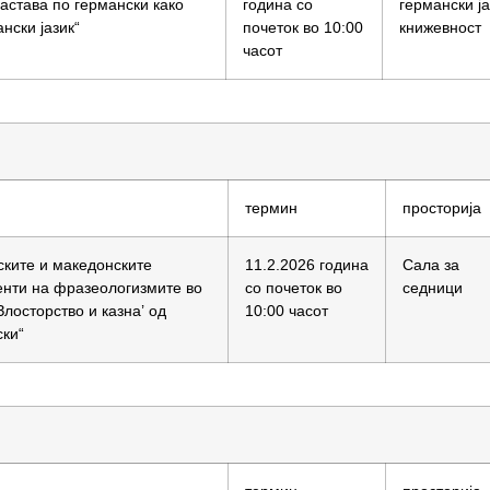
астава по германски како
година со
германски ја
ански јазик“
почеток во 10:00
книжевност
часот
термин
просторија
ските и македонските
11.2.2026 година
Сала за
енти на фразеологизмите во
со почеток во
седници
Злосторство и казна’ од
10:00 часот
ски“