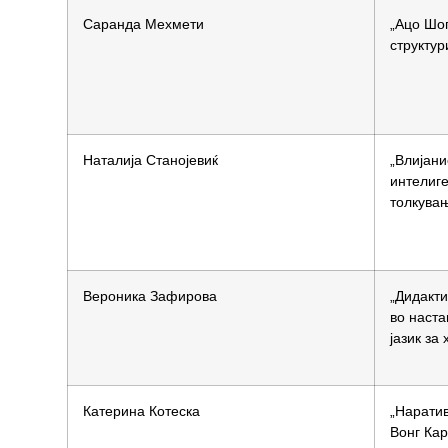
Саранда Мехмети
„Ацо Шо
структур
Наталија Станојевиќ
„Влијани
интелиг
толкува
Вероника Зафирова
„Дидакт
во наста
јазик за
Катерина Котеска
„Наратив
Вонг Кар