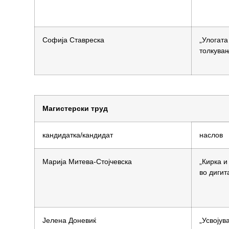
Софија Ставреска
„Улогата
толкувањ
Магистерски труд
кандидатка/кандидат
наслов
Марија Митева-Стојчевска
„Кирка и
во дигит
Јелена Доневиќ
„Усвојув