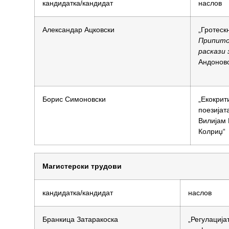
кандидатка/кандидат
наслов
Александар Ацковски
„Гротеск
Припито
раскази
Андоновс
Борис Симоновски
„Екокрит
поезијат
Вилијам 
Колриџ“
Магистерски трудови
кандидатка/кандидат
наслов
Бранкица Затаракоска
„Регулација