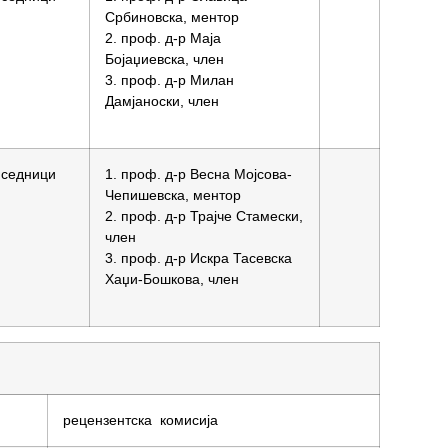
Србиновска, ментор
2. проф. д-р Маја
Бојаџиевска, член
3. проф. д-р Милан
Дамјаноски, член
 седници
1. проф. д-р Весна Мојсова-
Чепишевска, ментор
2. проф. д-р Трајче Стамески,
член
3. проф. д-р Искра Тасевска
Хаџи-Бошкова, член
рецензентска комисија