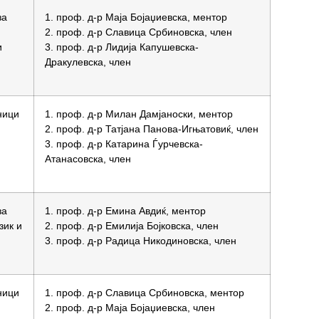
за
1. проф. д-р Маја Бојаџиевска, ментор
2. проф. д-р Славица Србиновска, член
и
3. проф. д-р Лидија Капушевска-
Дракулевска, член
ници
1. проф. д-р Милан Дамјаноски, ментор
2. проф. д-р Татјана Панова-Игњатовиќ, член
3. проф. д-р Катарина Ѓурчевска-
Атанасовска, член
за
1. проф. д-р Емина Авдиќ, ментор
зик и
2. проф. д-р Емилија Бојковска, член
3. проф. д-р Радица Никодиновска, член
ници
1. проф. д-р Славица Србиновска, ментор
2. проф. д-р Маја Бојаџиевска, член