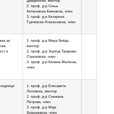
Дамјаноски, ментор
2. проф. д-р Соња
Китановска-Кимовска, член
3. проф. д-р Катарина
Ѓурчевска-Атанасовска, член
ека за
1. проф. д-р Мира Беќар,
ска
ментор
ост и
2. проф. д-р Зорица Трајкова-
Стрезовска, член
3. проф. д-р Калина Малеска,
член
 седници
1. проф. д-р Елисавета
Поповска, ментор
2. проф. д-р Снежана
Петрова, член
3. проф. д-р Маја
Бојаџиевска, член