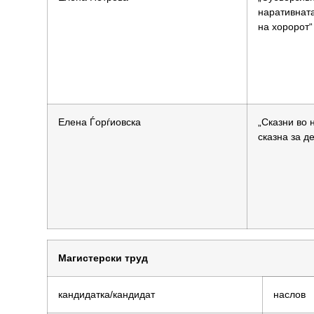
наративнат
на хоророт“
Елена Ѓорѓиовска
„Сказни во 
сказна за д
Магистерски труд
кандидатка/кандидат
наслов