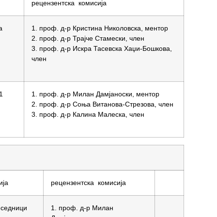
рецензентска комисија
а
1. проф. д-р Кристина Николовска, ментор
2. проф. д-р Трајче Стамески, член
3. проф. д-р Искра Тасевска Хаџи-Бошкова,
член
1
1. проф. д-р Милан Дамјаноски, ментор
2. проф. д-р Соња Витанова-Стрезова, член
3. проф. д-р Калина Малеска, член
ија
рецензентска комисија
 седници
1. проф. д-р Милан