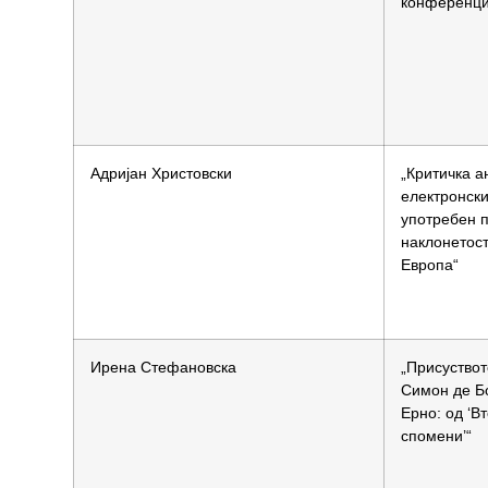
конференци
Адријан Христовски
„Критичка а
електронски
употребен 
наклонетост
Европа“
Ирена Стефановска
„Присуствот
Симон де Б
Ерно: од ‘В
спомени’“