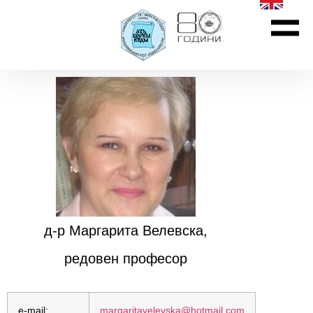
д-р Маргарита Велевска,
редовен професор
e-mail:
margaritavelevska@hotmail.com