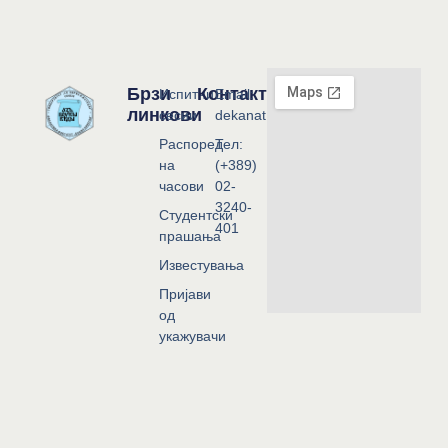
Брзи
Контакт
Испитни
Email:
линкови
сесии
dekanat@flf.ukim.edu.mk
Распоред
Тел:
на
(+389)
часови
02-
3240-
Студентски
401
прашања
Известувања
Пријави
од
укажувачи