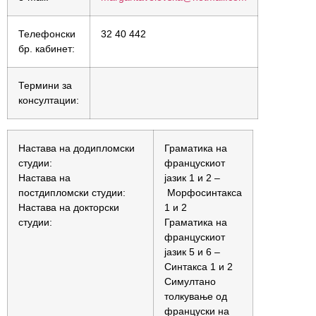
Телефонски
32 40 442
бр. кабинет:
Термини за
консултации:
Настава на додипломски
Граматика на
студии:
францускиот
Настава на
јазик 1 и 2 –
постдипломски студии:
Морфосинтакса
Настава на докторски
1 и 2
студии:
Граматика на
францускиот
јазик 5 и 6 –
Синтакса 1 и 2
Симултано
толкување од
француски на