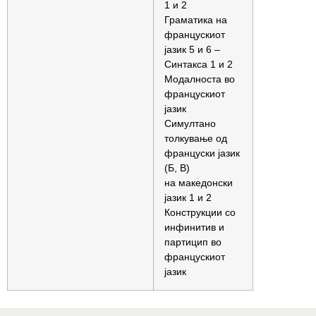
1 и 2
Граматика на
францускиот
јазик 5 и 6 –
Синтакса 1 и 2
Модалноста во
францускиот
јазик
Симултано
толкување од
француски јазик
(Б, В)
на македонски
јазик 1 и 2
Конструкции со
инфинитив и
партицип во
францускиот
јазик