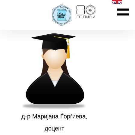
д-р Маријана Ѓорѓиева,
доцент