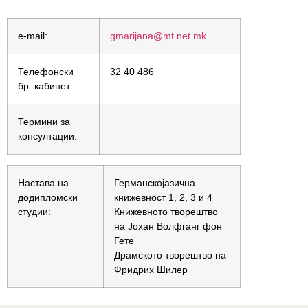
e-mail:
gmarijana@mt.net.mk
Телефонски
32 40 486
бр. кабинет:
Термини за
консултации:
Настава на
Германскојазична
додипломски
книжевност 1, 2, 3 и 4
студии:
Книжевното творештво
на Јохан Волфганг фон
Гете
Драмското творештво на
Фридрих Шилер