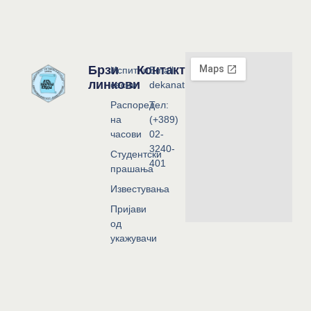
Брзи
Контакт
Испитни
Email:
линкови
сесии
dekanat@flf.ukim.edu.mk
Распоред
Тел:
на
(+389)
часови
02-
3240-
Студентски
401
прашања
Известувања
Пријави
од
укажувачи