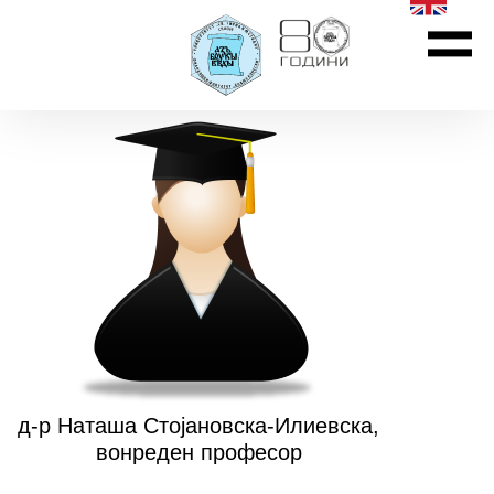
д-р Наташа Стојановска-Илиевска,
вонреден професор