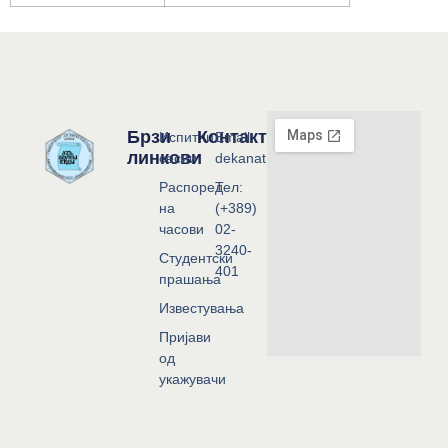
Брзи
Контакт
Испитни
Email:
линкови
сесии
dekanat@flf.ukim.edu.mk
Распоред
Тел:
на
(+389)
часови
02-
3240-
Студентски
401
прашања
Известувања
Пријави
од
укажувачи