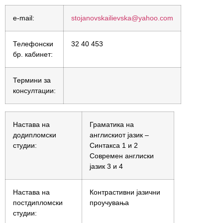
e-mail:
stojanovskailievska@yahoo.com
Телефонски
32 40 453
бр. кабинет:
Термини за
консултации:
Настава на
Граматика на
додипломски
англискиот јазик –
студии:
Синтакса 1 и 2
Современ англиски
јазик 3 и 4
Настава на
Контрастивни јазични
постдипломски
проучувања
студии: