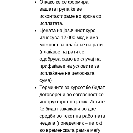
Откако ќе се формира
вашата група ќе ве
исконтактираме во врска со
исплатата.
Цената на јазичниот курс
изнесува 12.000 мкд и има
можност за плаќање на рати
(плаќање на рати се
одобрува само во случај на
прифаќање на условите за
исплаќање на целосната
сума)
Термините за курсот ќе бидат
договорени во согласност со
инструкторот по јазик. Истите
ќе бидат закажани во две
средби во текот на работната
недела (понеделник – петок)
во временската рамка меѓу