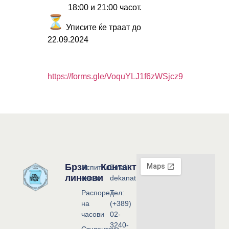
18:00 и 21:00 часот.
Уписите ќе траат до
22.09.2024
https://forms.gle/VoquYLJ1f6zWSjcz9
Брзи
Контакт
Испитни
Email:
линкови
сесии
dekanat@flf.ukim.edu.mk
Распоред
Тел:
на
(+389)
часови
02-
3240-
Студентски