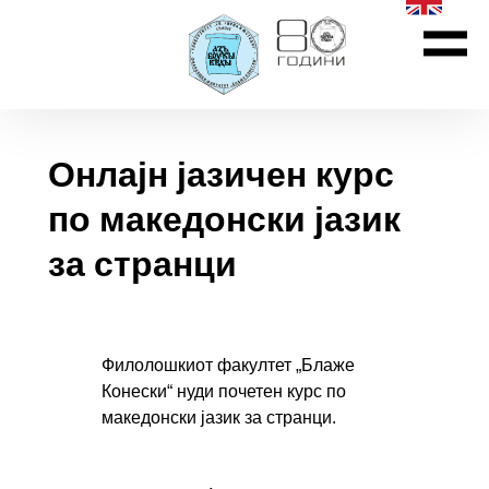
Онлајн јазичен курс
по македонски јазик
за странци
Филолошкиот факултет „Блаже
Конески“ нуди почетен курс по
македонски јазик за странци.