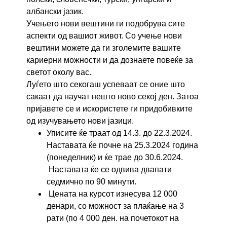
албански јазик.
Учењето нови вештини ги подобрува сите
аспекти од вашиот живот. Со учење нови
вештини можете да ги зголемите вашите
кариерни можности и да дознаете повеќе за
светот околу вас.
Луѓето што секогаш успеваат се оние што
сакаат да научат нешто ново секој ден. Затоа
пријавете се и искористете ги придобивките
од изучувањето нови јазици.
Уписите ќе траат од 14.3. до 22.3.2024.
Наставата ќе почне на 25.3.2024 година
(понеделник) и ќе трае до 30.6.2024.
Наставата ќе се одвива двапати
седмично по 90 минути.
Цената на курсот изнесува 12 000
денари, со можност за плаќање на 3
рати (по 4 000 ден. на почетокот на