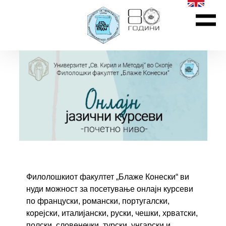
Филолошкиот факултет „Блаже Конески“ ви
нуди можност за посетување онлајн курсеви
по француски, романски, португалски,
корејски, италијански, руски, чешки, хрватски,
полски, словенечки, турски, унгарски и