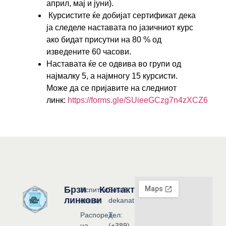
април, мај и јуни).
Курсистите ќе добијат сертификат дека
ја следеле наставата по јазичниот курс
ако бидат присутни на 80 % од
изведените 60 часови.
Наставата ќе се одвива во групи од
најмалку 5, а најмногу 15 курсисти.
Може да се пријавите на следниот
линк:
https://forms.gle/SUieeGCzg7n4zXCZ6
Брзи
Контакт
Испитни
Email:
линкови
сесии
dekanat@flf.ukim.edu.mk
Распоред
Тел:
на
(+389)