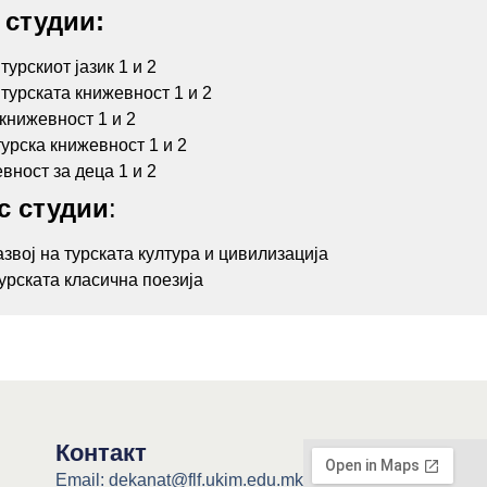
 студии:
турскиот јазик 1 и 2
турската книжевност 1 и 2
книжевност 1 и 2
урска книжевност 1 и 2
вност за деца 1 и 2
с студии
:
звој на турската култура и цивилизација
урската класична поезија
Контакт
Email: dekanat@flf.ukim.edu.mk