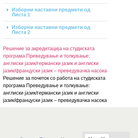
Изборни наставни предмети од
Листа 1
Изборни наставни предмети од
Листа 2
Решение за акредитација на студиската
програма Преведување и толкување:
англиски јазик/германски јазик и англиски
јазик/француски јазик – преведувачка насока
Решение за почеток со работа на студиската
програма Преведување и толкување:
англиски јазик/германски јазик и англиски
јазик/француски јазик – преведувачка насока