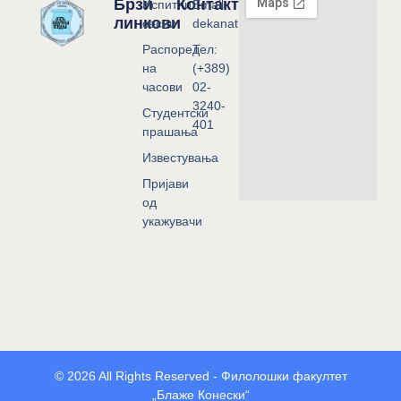
Брзи
Контакт
Испитни
Email:
линкови
сесии
dekanat@flf.ukim.edu.mk
Распоред
Тел:
на
(+389)
часови
02-
3240-
Студентски
401
прашања
Известувања
Пријави
од
укажувачи
© 2026 All Rights Reserved - Филолошки факултет
„Блаже Конески“