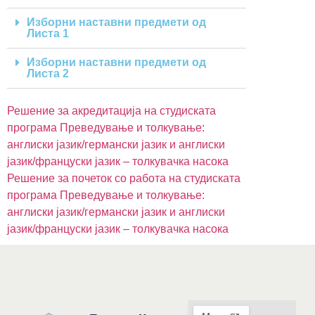
Изборни наставни предмети од
Листа 1
Изборни наставни предмети од
Листа 2
Решение за акредитација на студиската
програма Преведување и толкување:
англиски јазик/германски јазик и англиски
јазик/француски јазик – толкувачка насока
Решение за почеток со работа на студиската
програма Преведување и толкување:
англиски јазик/германски јазик и англиски
јазик/француски јазик – толкувачка насока