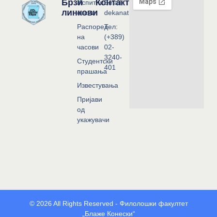
Брзи
Контакт
Испитни
Email:
линкови
сесии
dekanat@flf.ukim.edu.mk
Распоред
Тел:
на
(+389)
часови
02-
3240-
Студентски
401
прашања
Известувања
Пријави
од
укажувачи
© 2026 All Rights Reserved - Филолошки факултет
„Блаже Конески“