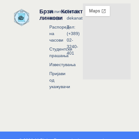
Брзи
Контакт
Испитни
Email:
линкови
сесии
dekanat@flf.ukim.edu.mk
Распоред
Тел:
на
(+389)
часови
02-
3240-
Студентски
401
прашања
Известувања
Пријави
од
укажувачи