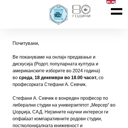
Почитувани,
Ве покануваме на онлајн предавање и
дискусија
(Родот, популарната култура и
американските изборите во 2024 година)
во
среда, 18 декември во 18.00 часот,
со
професорката Стефани А. Севчик.
Стефани А. Севчик е вонреден професор по
либерални студии на универзитетот „Мерсер“ во
Џорџија, САД. Нејзините научни интереси ги
опфаќаат компаративните родови студии,
постколонијалната книжевност и