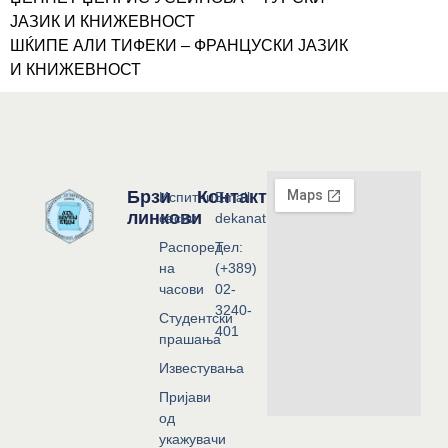
ЈАЗИК И КНИЖЕВНОСТ
ШЌИПЕ АЛИ ТИФЕКИ – ФРАНЦУСКИ ЈАЗИК
И КНИЖЕВНОСТ
Брзи
Контакт
Испитни
Email:
линкови
сесии
dekanat@flf.ukim.edu.mk
Распоред
Тел:
на
(+389)
часови
02-
3240-
Студентски
401
прашања
Известувања
Пријави
од
укажувачи