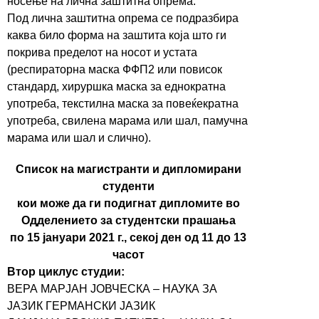
носење на лична заштитна опрема.
Под лична заштитна опрема се подразбира
каква било форма на заштита која што ги
покрива пределот на носот и устата
(респираторна маска ФФП2 или повисок
стандард, хируршка маска за еднократна
употреба, текстилна маска за повеќекратна
употреба, свилена марама или шал, памучна
марама или шал и слично).
Список на магистранти и дипломирани
студенти
кои може да ги подигнат дипломите во
Одделението за студентски прашања
по 15 јануари 2021 г., секој ден од 11 до 13
часот
Втор циклус студии:
ВЕРА МАРЈАН ЈОВЧЕСКА – НАУКА ЗА
ЈАЗИК ГЕРМАНСКИ ЈАЗИК