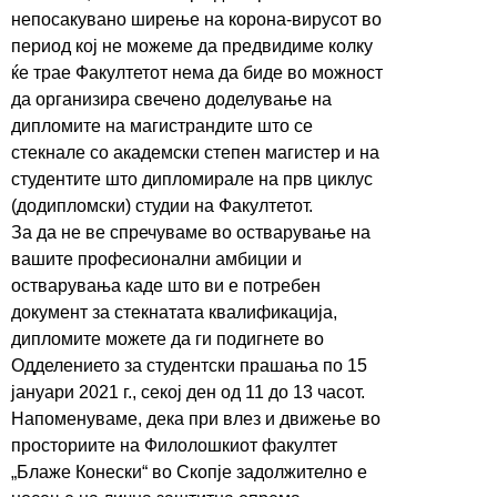
непосакувано ширење на корона-вирусот во
период кој не можеме да предвидиме колку
ќе трае Факултетот нема да биде во можност
да организира свечено доделување на
дипломите на магистрандите што се
стекнале со академски степен магистер и на
студентите што дипломирале на прв циклус
(додипломски) студии на Факултетот.
За да не ве спречуваме во остварување на
вашите професионални амбиции и
остварувања каде што ви е потребен
документ за стекнатата квалификација,
дипломите можете да ги подигнете во
Одделението за студентски прашања по 15
јануари 2021 г., секој ден од 11 до 13 часот.
Напоменуваме, дека при влез и движење во
просториите на Филолошкиот факултет
„Блаже Конески“ во Скопје задолжително е