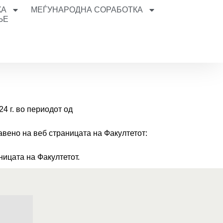
КА
МЕЃУНАРОДНА СОРАБОТКА
ЊЕ
4 г. во периодот од
авено на веб страницата на Факултетот:
ицата на Факултетот.