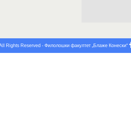
All Rights Reserved - Филолошки факултет „Блаже Конески“