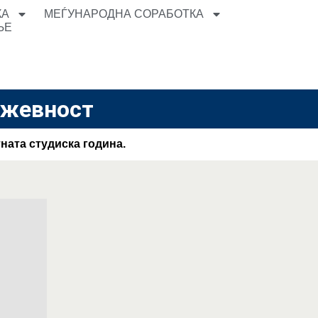
КА
МЕЃУНАРОДНА СОРАБОТКА
ЊЕ
ижевност
ната студиска година.