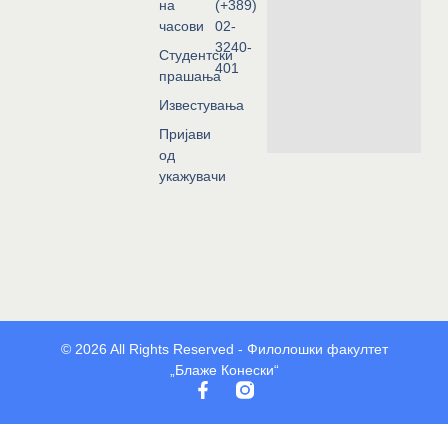
на
(+389)
часови
02-
3240-
Студентски
401
прашања
Известувања
Пријави
од
укажувачи
© 2026 All Rights Reserved - Филолошки факултет
„Блаже Конески“