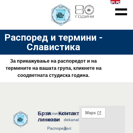
Распоред и термини -
Славистика
За прикажување на распоредот и на
термините на вашата група, кликнете на
соодветната студиска година.
Брзи
Контакт
Испитни
Email:
линкови
сесии
dekanat@flf.ukim.edu.mk
Распоред
Тел: