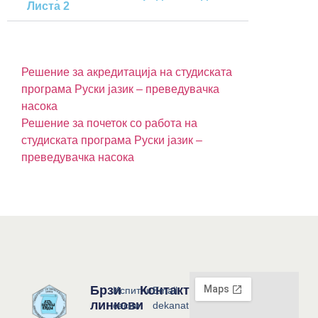
Листа 2
Решение за акредитација на студиската
програма Руски јазик – преведувачка
насока
Решение за почеток со работа на
студиската програма Руски јазик –
преведувачка насока
Брзи
Контакт
Испитни
Email:
линкови
сесии
dekanat@flf.ukim.edu.mk