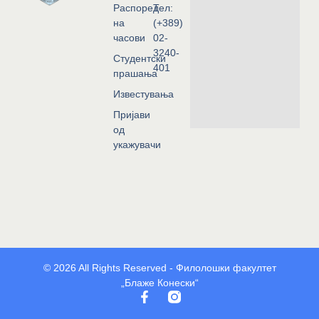
Распоред
Тел:
на
(+389)
часови
02-
3240-
Студентски
401
прашања
Известувања
Пријави
од
укажувачи
© 2026 All Rights Reserved - Филолошки факултет
„Блаже Конески“