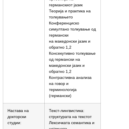
германскиот јазик
Теорија и практика на
толкувањето
Конференциско
симултано толкување од
германски
на македонски јазик и
обратно 1,2
Консекутивно толкување
од германски на
македонски јазик и
обратно 1,2
Контрастивна анализа
на говор и
терминологија
(германски)
Настава на
Текст-лингвистика:
докторски
структурата на текстот
студии:
Лексичката семантика и
нејзината