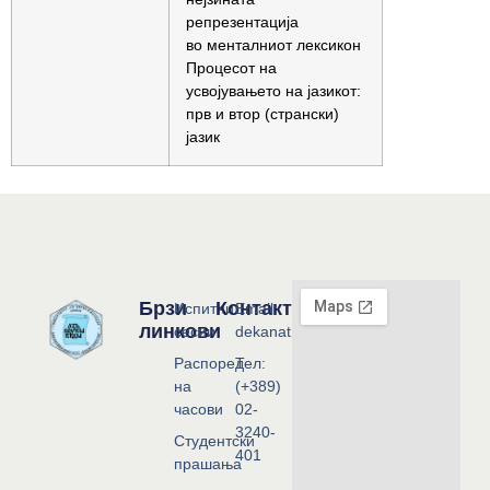
репрезентација
во менталниот лексикон
Процесот на
усвојувањето на јазикот:
прв и втор (странски)
јазик
Брзи
Контакт
Испитни
Email:
линкови
сесии
dekanat@flf.ukim.edu.mk
Распоред
Тел:
на
(+389)
часови
02-
3240-
Студентски
401
прашања