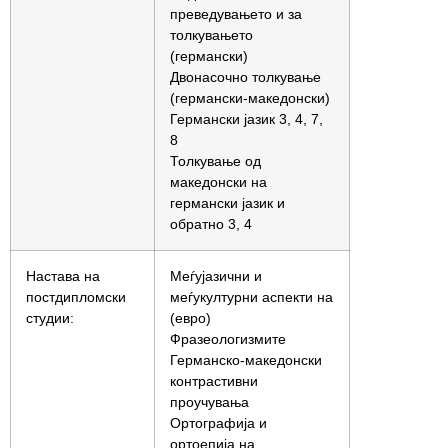
преведувањето и за
толкувањето
(германски)
Двонасочно толкување
(германски-македонски)
Германски јазик 3, 4, 7,
8
Толкување од
македонски на
германски јазик и
обратно 3, 4
Настава на
Меѓујазични и
постдипломски
меѓукултурни аспекти на
студии:
(евро)
Фразеологизмите
Германско-македонски
контрастивни
проучувања
Ортографија и
ортоепија на