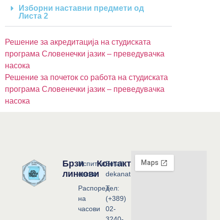
Изборни наставни предмети од
Листа 2
Решение за акредитација на студиската
програма Словенечки јазик – преведувачка
насока
Решение за почеток со работа на студиската
програма Словенечки јазик – преведувачка
насока
Брзи
Контакт
Испитни
Email:
линкови
сесии
dekanat@flf.ukim.edu.mk
Распоред
Тел:
на
(+389)
часови
02-
3240-