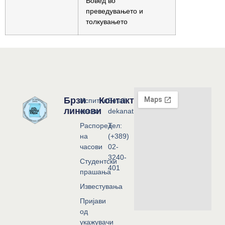
Вовед во
преведувањето и
толкувањето
Брзи
Контакт
Испитни
Email:
линкови
сесии
dekanat@flf.ukim.edu.mk
Распоред
Тел:
на
(+389)
часови
02-
3240-
Студентски
401
прашања
Известувања
Пријави
од
укажувачи