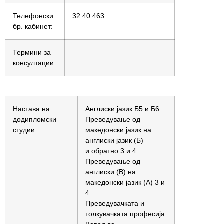
Телефонски
32 40 463
бр. кабинет:
Термини за
консултации:
Настава на
Англиски јазик Б5 и Б6
додипломски
Преведување од
студии:
македонски јазик на
англиски јазик (Б)
и обратно 3 и 4
Преведување од
англиски (В) на
македонски јазик (А) 3 и
4
Преведувачката и
толкувачката професија