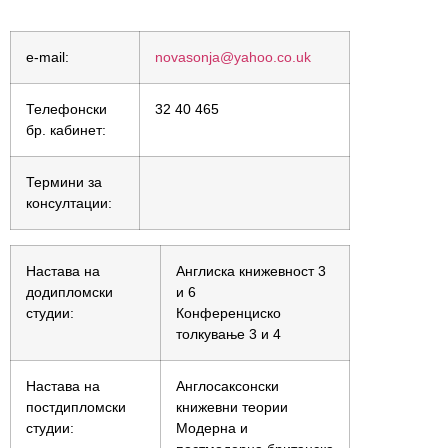
e-mail:
novasonja@yahoo.co.uk
Телефонски
32 40 465
бр. кабинет:
Термини за
консултации:
Настава на
Англиска книжевност 3
додипломски
и 6
студии:
Конференциско
толкување 3 и 4
Настава на
Англосаксонски
постдипломски
книжевни теории
студии:
Модерна и