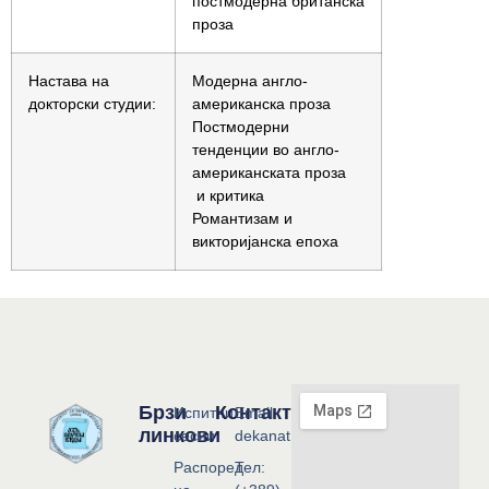
постмодерна британска
проза
Настава на
Модерна англо-
докторски студии:
американска проза
Постмодерни
тенденции во англо-
американската проза
и критика
Романтизам и
викторијанска епоха
Брзи
Контакт
Испитни
Email:
линкови
сесии
dekanat@flf.ukim.edu.mk
Распоред
Тел: