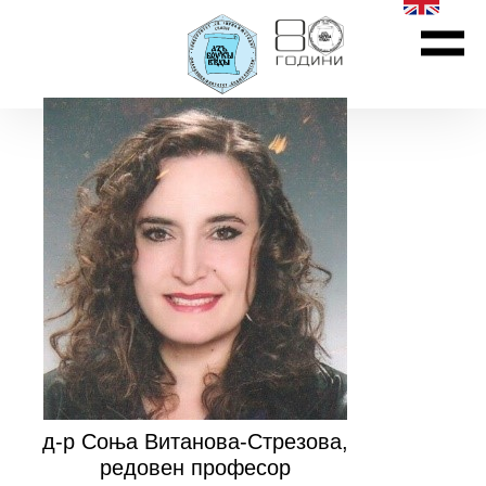
д-р Соња Витанова-Стрезова,
редовен професор