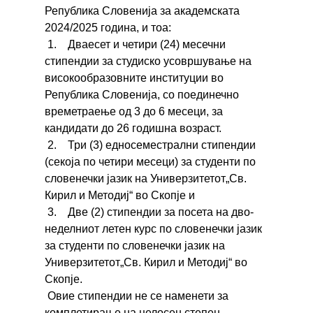
Република Словенија за академската
2024/2025 година, и тоа:
1. Дваесет и четири (24) месечни
стипендии за студиско усовршување на
високообразовните институции во
Република Словенија, со поединечно
времетраење од 3 до 6 месеци, за
кандидати до 26 годишна возраст.
2. Три (3) едносеместрални стипендии
(секоја по четири месеци) за студенти по
словенечки јазик на Универзитетот„Св.
Кирил и Методиј“ во Скопје и
3. Две (2) стипендии за посета на дво-
неделниот летен курс по словенечки јазик
за студенти по словенечки јазик на
Универзитетот„Св. Кирил и Методиј“ во
Скопје.
Овие стипендии не се наменети за
комплетирање на целосен степен