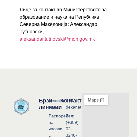
Лице за контакт во Министерството за
образование и наука на Република
Северна Македонија: Александар
Тутновски,
aleksandar.tutnovski@mon.gov.mk
Брзи
Контакт
Испитни
Email:
линкови
сесии
dekanat@flf.ukim.edu.mk
Распоред
Тел:
на
(+389)
часови
02-
3240-