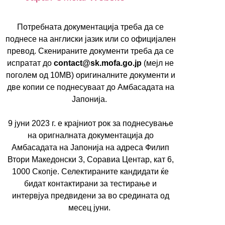
Потребната документација треба да се
поднесе на англиски јазик или со официјален
превод. Скенираните документи треба да се
испратат до
contact
@
sk
.
mofa
.
go
.
jp
(мејл не
поголем од 10
MB
) оригиналните документи и
две копии се поднесуваат до Амбасадата на
Јапонија.
9 јуни 2023 г. е крајниот рок за поднесување
на оригналната документација до
Амбасадата на Јапонија на адреса Филип
Втори Македонски 3, Соравиа Центар, кат 6,
1000 Скопје. Селектираните кандидати ќе
бидат контактирани за тестирање и
интервјуа предвидени за во средината од
месец јуни.