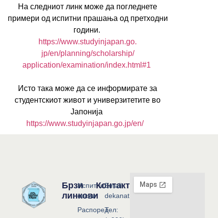
На следниот линк може да погледнете
примери од испитни прашања од претходни
години.
https://www.studyinjapan.go.
jp/en/planning/scholarship/
application/examination/index.
html#1
Исто така може да се информирате за
студентскиот живот и универзитетите во
Јапонија
https://www.studyinjapan.go.
jp/en/
Брзи
Контакт
Испитни
Email:
линкови
сесии
dekanat@flf.ukim.edu.mk
Распоред
Тел: