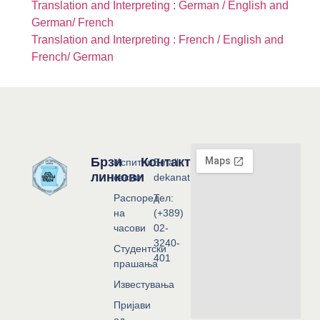
Translation and Interpreting : German / English and
German/ French
Translation and Interpreting : French / English and
French/ German
Брзи
Контакт
Испитни
Email:
линкови
сесии
dekanat@flf.ukim.edu.mk
Распоред
Тел:
на
(+389)
часови
02-
3240-
Студентски
401
прашања
Известувања
Пријави
од