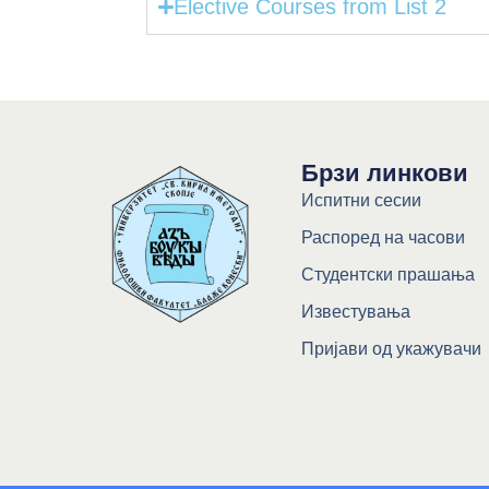
Elective Courses from List 2
Брзи линкови
Испитни сесии
Распоред на часови
Студентски прашања
Известувања
Пријави од укажувачи