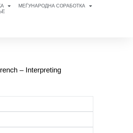
КА
МЕЃУНАРОДНА СОРАБОТКА
ЊЕ
g
rench – Interpreting