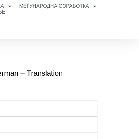
КА
МЕЃУНАРОДНА СОРАБОТКА
ЊЕ
g
erman – Translation