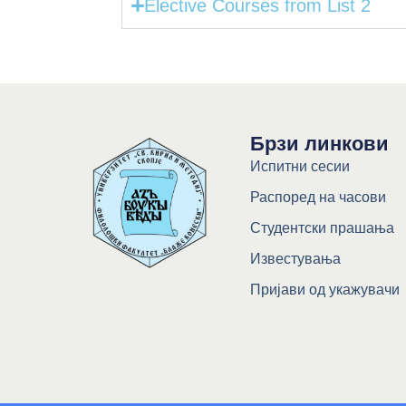
Elective Courses from List 2
Брзи линкови
Испитни сесии
Распоред на часови
Студентски прашања
Известувања
Пријави од укажувачи