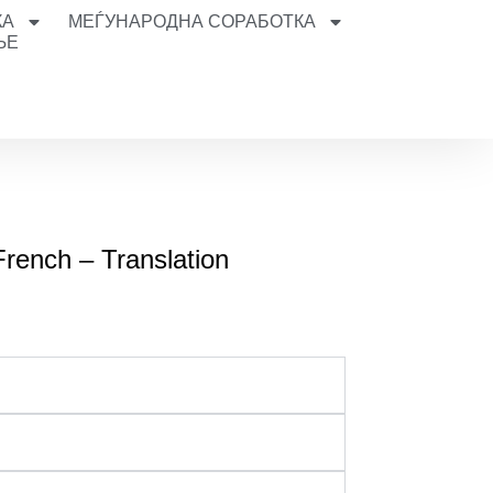
КА
МЕЃУНАРОДНА СОРАБОТКА
ЊЕ
g
French – Translation