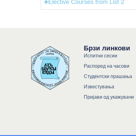
Elective Courses from List 2
Брзи линкови
Испитни сесии
Распоред на часови
Студентски прашања
Известувања
Пријави од укажувачи