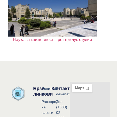
Наука за книжевност -трет циклус студии
Брзи
Контакт
Испитни
Email:
линкови
сесии
dekanat@flf.ukim.edu.mk
Распоред
Тел:
на
(+389)
часови
02-