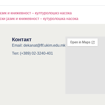
азик и книжевност – културолошкз насока
ски јазик и книжевност – кутуролошка насока
Контакт
Email: dekanat@flf.ukim.edu.mk
Тел: (+389) 02-3240-401